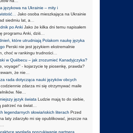
autów na…
a językowa na Ukrainie – mity i
wistość…
Jako osoba mieszkająca na Ukrainie
ad siedmiu lat, a…
dnik po Anki
Jako że kilka dni temu napisałem
ję programu Anki, dziś…
dnień, które utrudniają Polakom naukę języka
ego
Perski nie jest językiem ekstremalnie
m, choć w rankingu trudności…
ski w Québecu – jak zrozumieć Kanadyjczyka?
, voyage!” - kojarzycie tę piosenkę, prawda?
zewam, że nie…
sza rada dotycząca nauki języków obcych
 codziennie zdarza mi się otrzymywać maile
telników. Nie…
niejszy język świata
Ludzie mają to do siebie,
ią patrzeć na świat…
h legendarnych słowiańskich literach
Przed
a laty zdarzyło mi się opublikować, jeszcze na
h…
praktyce wygląda poszukiwanie partnera