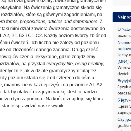
 są na dwa główne działy: ćwiczenia gramatyczne i
leksykalne. Na ćwiczenia gramatyczne składa się
rozdziałów, które są głównymi zagadnieniami, na
Najpop
rb forms, prepositions, articles and determiners
. Z
y taki mini dział zawiera ćwiczenia dostosowane do
O "łatw
uczeni
-A2, B1-B2 i C1-C2. Każdy poziom tworzy zbiór od
Niemiec
ośmiu ćwiczeń. Ich liczba nie zależy od poziomu
radiow
 ale od złożoności danego zadania. Drugą część
liczby
anowią ćwiczenia leksykalne, gdzie znajdziemy
[MN4] 
ozdziałów, na przykład
everyday life, being healthy,
Wbrew 
 Identycznie jak w dziale gramatycznym tutaj też
dwóch 
żdy poziom składa się z od czterech do ośmiu
Brytyjs
rce, mianowicie w każdej części na poziomie A1-A2
Język 
, tak by ułatwić uczącym naukę. Jest to bardzo
otacza
ictw o tym zapomina. Na końcu znajduje się klucz
5 języ
 stanie sprawdzić nasze wyniki.
...jeśl
zajmuj
Czy jęz
grafiki