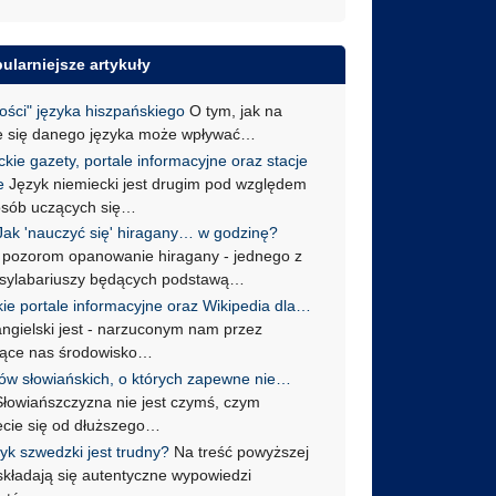
ularniejsze artykuły
ości" języka hiszpańskiego
O tym, jak na
e się danego języka może wpływać…
kie gazety, portale informacyjne oraz stacje
e
Język niemiecki jest drugim pod względem
 osób uczących się…
Jak 'nauczyć się' hiragany… w godzinę?
pozorom opanowanie hiragany - jednego z
sylabariuszy będących podstawą…
kie portale informacyjne oraz Wikipedia dla…
angielski jest - narzuconym nam przez
jące nas środowisko…
ków słowiańskich, o których zapewne nie…
i Słowiańszczyzna nie jest czymś, czym
ecie się od dłuższego…
yk szwedzki jest trudny?
Na treść powyższej
 składają się autentyczne wypowiedzi