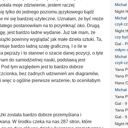
Michał
wołała moje zdziwienie, jestem raczej
Night 
się tylko do jednego poziomu językowego bądź
Michał
e mi się bardziej użyteczne. Uznałam, że być może
czyli c
 dlatego postanowiłam na to przymknąć oko. Drugą
Night 
gę, jest bardzo ładne wydanie. Już tak mam, że
czy by
siążki powinny wyglądać jak małe dzieła sztuki. Ta,
Gal
-
P
je bardzo ładną szatę graficzną. I o ile w
miłym 
pejzaży i to stanowi o szacie danej pozycji, o tyle
Michał
 nam do samodzielnej nauki, podstawą jest
czyli c
i. Pod tym względem jest to bardzo dobrze
Yana P
 czcionka, bez żadnych udziwnień ani diagramów,
Yana P
i więc o ogólne pierwsze wrażenie, to oceniłabym
Hans C
Michał
Yana P
Gal
-
9
Yana P
żki została bardzo dobrze przemyślana i
Gal
-
9
wana. W środku czeka na nas 287 stron, które
Night 