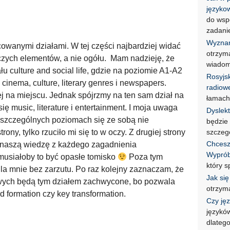
języko
do wspó
zadan
Wyznan
owanymi działami. W tej części najbardziej widać
otrzym
órczych elementów, a nie ogółu. Mam nadzieję, że
wiado
łu culture and social life, gdzie na poziomie A1-A2
Rosyjsk
 cinema, culture, literary genres i newspapers.
radiow
ej na miejscu. Jednak spójrzmy na ten sam dział na
łamach 
 music, literature i entertainment. I moja uwaga
Dyslek
poszczególnych poziomach się ze sobą nie
będzie
szczeg
rony, tylko rzuciło mi się to w oczy. Z drugiej strony
Chcesz
je naszą wiedzę z każdego zagadnienia
Wypró
musiałoby to być opasłe tomisko
Poza tym
który s
dla mnie bez zarzutu. Po raz kolejny zaznaczam, że
Jak si
wych będą tym działem zachwycone, bo pozwala
otrzym
 formation czy key transformation.
Czy jęz
języków
dlate