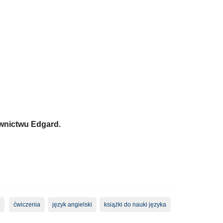
awnictwu Edgard.
ćwiczenia
język angielski
książki do nauki języka