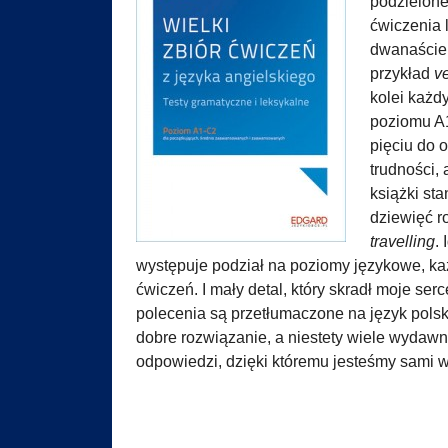
podzielone
ćwiczenia 
dwanaście 
przykład
ve
kolei każd
poziomu A1
pięciu do 
trudności,
książki st
dziewięć r
travelling
.
występuje podział na poziomy językowe, ka
ćwiczeń. I mały detal, który skradł moje se
polecenia są przetłumaczone na język polski
dobre rozwiązanie, a niestety wiele wydawn
odpowiedzi, dzięki któremu jesteśmy sami w