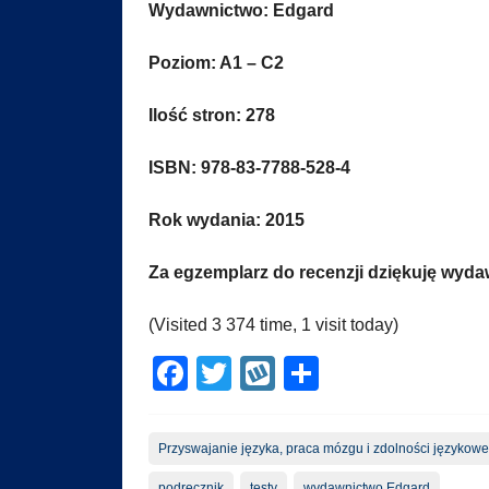
Wydawnictwo: Edgard
Poziom: A1 – C2
Ilość stron: 278
ISBN: 978-83-7788-528-4
Rok wydania: 2015
Za egzemplarz do recenzji dziękuję wyd
(Visited 3 374 time, 1 visit today)
Facebook
Twitter
Wykop
Share
Przyswajanie języka, praca mózgu i zdolności językowe
podręcznik
testy
wydawnictwo Edgard