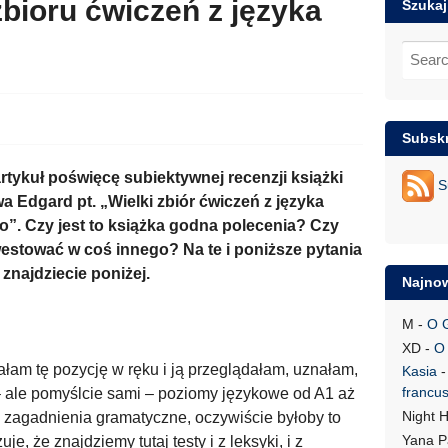
bioru ćwiczeń z języka
Szuka
Search
for:
Subskr
artykuł poświęcę subiektywnej recenzji książki
S
 Edgard pt. „Wielki zbiór ćwiczeń z języka
o”. Czy jest to książka godna polecenia? Czy
estować w coś innego? Na te i poniższe pytania
znajdziecie poniżej.
Najno
M
-
O G
XD
-
O 
ałam tę pozycję w ręku i ją przeglądałam, uznałam,
Kasia
francus
 – ale pomyślcie sami – poziomy językowe od A1 aż
Night 
o zagadnienia gramatyczne, oczywiście byłoby to
Yana P
, że znajdziemy tutaj testy i z leksyki, i z