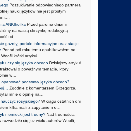
wego
Poszukiwanie odpowiedniego partnera
lnej nauki języków nie jest prostym
iem.…
ia ANKIholika
Przed paroma dniami
aliśmy na naszą skrzynkę redakcyjną
mość od…
ie gazety, portale informacyjne oraz stacje
e
Ponad pół roku temu opublikowałem na
Woofli krótki artykuł…
tyk uczy się języka obcego
Dzisiejszy artykuł
 traktował o poważnym temacie, który
ólnie w…
 opanować podstawy języka obcego?
buj…
Zgodnie z komentarzem Grzegorza,
pytał mnie o opinię na…
ę nauczyć rosyjskiego?
W ciągu ostatnich dni
ałem kilka maili z zapytaniem o…
yk niemiecki jest trudny?
Nad trudnością
 rozwodziło się już wielu autorów Woofli,
go…