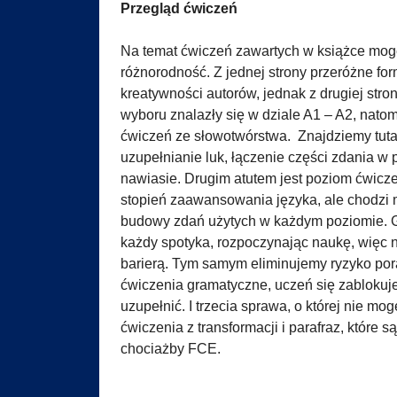
Przegląd ćwiczeń
Na temat ćwiczeń zawartych w książce mogę 
różnorodność. Z jednej strony przeróżne f
kreatywności autorów, jednak z drugiej str
wyboru znalazły się w dziale A1 – A2, nat
ćwiczeń ze słowotwórstwa. Znajdziemy tuta
uzupełnianie luk, łączenie części zdania w 
nawiasie. Drugim atutem jest poziom ćwicz
stopień zaawansowania języka, ale chodzi m
budowy zdań użytych w każdym poziomie. G
każdy spotyka, rozpoczynając naukę, więc n
barierą. Tym samym eliminujemy ryzyko por
ćwiczenia gramatyczne, uczeń się zablokuje
uzupełnić. I trzecia sprawa, o której nie mo
ćwiczenia z transformacji i parafraz, które
chociażby FCE.