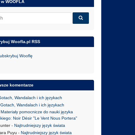
j w WOOFLA
ybuj Woofla.pl RSS
ubskrybuj Wooflę
wsze komentarze
otach, Wandalach i ich językach
Gotach, Wandalach i ich językach
-
Materiały pomocnicze do nauki języka
kiego: Noir Désir "Le Vent Nous Portera"
Hunter
-
Najtrudniejszy język świata
ara Puyu
-
Najtrudniejszy język świata