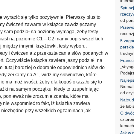
intern
Sytuacj
rzeczy
wyrazić się tylko pozytywnie. Pierwszy plus to
od pon
ormy ćwiczeń zawarte w książce zawdzięczamy
Przewo
ony sam podział na poziomy wymaga, żeby testy
recenz
omiast na poziomie C1 – C2 mamy popis wszelkich
5 zaga
j między innymi krzyżówki, testy wyboru,
perski
pary i ćwiczenia z przekształcania słów podanych w
trudny
eń. Oczywiście książka zawiera jasny podział na
Francu
„Voyage
i tutaj bardziej o dobranie odpowiednich słów do
Podejr
dy zerkamy na A1, widzimy słownictwo, które
Najlep
ie ma możliwości, żeby dla kogoś okazało się to
Niemal
ażki na samym początku, kiedy to uzupełniając
od czy
, ponieważ nie zrozumie zdania, które ma
Najtrud
gę nie wspomnieć to fakt, iż książka zawiera
że lub
 są niezbędne przy wszelkich egzaminach jak
O dwóc
czterem
łamac
Jak w 