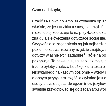
Czas na leksykę
Część ze słownictwem wita czytelnika oprac
właśnie, że jest to zbiór testów, tzn. wybi
może lepiej zobrazuję to na przykładzie dzia
znajdują się ćwiczenia dotyczące social life,
Oczywiście te zagadnienia są jak najbardzi
poziomie zaawansowanym, gdzie znajdują się
dotyczy właśnie tych zagadnień, które na 
pokrywają. To nawet nie jest zarzut z mojej st
trudno byłoby znaleźć książkę, która testu
leksykalnego na każdym poziomie – wtedy 
drobnym przytykiem, część leksykalna jest 
osoby przystępujące do egzaminów języko
świetnie przygotować się do zadań typu word