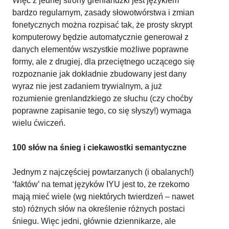
Więc z jednej strony grenlandzki jest językiem
bardzo regularnym, zasady słowotwórstwa i zmian
fonetycznych można rozpisać tak, że prosty skrypt
komputerowy będzie automatycznie generował z
danych elementów wszystkie możliwe poprawne
formy, ale z drugiej, dla przeciętnego uczącego się
rozpoznanie jak dokładnie zbudowany jest dany
wyraz nie jest zadaniem trywialnym, a już
rozumienie grenlandzkiego ze słuchu (czy choćby
poprawne zapisanie tego, co się słyszy!) wymaga
wielu ćwiczeń.
100 słów na śnieg i ciekawostki semantyczne
Jednym z najczęściej powtarzanych (i obalanych!)
‘faktów’ na temat języków IYU jest to, że rzekomo
mają mieć wiele (wg niektórych twierdzeń – nawet
sto) różnych słów na określenie różnych postaci
śniegu. Więc jedni, głównie dziennikarze, ale