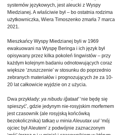
systemów językowych, jest aleucki z Wyspy
Miedzianej. A właściwie był – bo ostatnia rodzima
użytkowniczka, Wiera Timoszenko zmarła 7 marca
2021.
Mieszkańcy Wyspy Miedzianej byli w 1969
ewakuowani na Wyspę Beringa i ich język był
opisywany przez kilka pokoleń lingwistów – przy
każdym kolejnym badaniu odnotowujących coraz
większe ‘zruszczenie’ w stosunku do poprzednio
zebranych materiałów i prognozujących że za 10-
20 lat całkowicie wyjdzie on z użycia.
Dwa przykłady:
ya nibudu
iĝataat’
‘nie będę się
spieszyć’, gdzie jedynym nie-rosyjskim morfemem
jest czasownik (ale rosyjską końcówką
bezokolicznika) tatka
ƞ u minia Aleuutax uul
‘mój
ojciec był Aleutem’ z podwójnie zaznaczonym