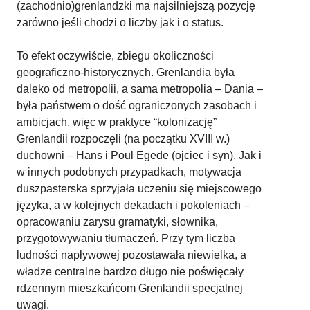
(zachodnio)grenlandzki ma najsilniejszą pozycję
zarówno jeśli chodzi o liczby jak i o status.
To efekt oczywiście, zbiegu okoliczności
geograficzno-historycznych. Grenlandia była
daleko od metropolii, a sama metropolia – Dania –
była państwem o dość ograniczonych zasobach i
ambicjach, więc w praktyce “kolonizację”
Grenlandii rozpoczęli (na początku XVIII w.)
duchowni – Hans i Poul Egede (ojciec i syn). Jak i
w innych podobnych przypadkach, motywacja
duszpasterska sprzyjała uczeniu się miejscowego
języka, a w kolejnych dekadach i pokoleniach –
opracowaniu zarysu gramatyki, słownika,
przygotowywaniu tłumaczeń. Przy tym liczba
ludności napływowej pozostawała niewielka, a
władze centralne bardzo długo nie poświęcały
rdzennym mieszkańcom Grenlandii specjalnej
uwagi.