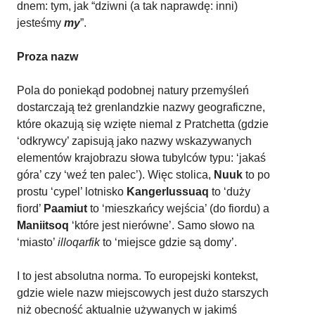
dnem: tym, jak “dziwni (a tak naprawdę: inni)
jesteśmy
my
”.
Proza nazw
Pola do poniekąd podobnej natury przemyśleń
dostarczają też grenlandzkie nazwy geograficzne,
które okazują się wzięte niemal z Pratchetta (gdzie
‘odkrywcy’ zapisują jako nazwy wskazywanych
elementów krajobrazu słowa tubylców typu: ‘jakaś
góra’ czy ‘weź ten palec’). Więc stolica,
Nuuk
to po
prostu ‘cypel’ lotnisko
Kangerlussuaq
to ‘duży
fiord’
Paamiut
to ‘mieszkańcy wejścia’ (do fiordu) a
Maniitsoq
‘które jest nierówne’. Samo słowo na
‘miasto’
illoqarfik
to ‘miejsce gdzie są domy’.
I to jest absolutna norma. To europejski kontekst,
gdzie wiele nazw miejscowych jest dużo starszych
niż obecność aktualnie używanych w jakimś