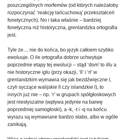
poszczególnych morfemów (od których należałoby
rozpoczynać ‘reakcję łańcuchową’ przekształceń
fonetycznych). No i taka właśnie – bardziej
fonetyczna niż historyczna, grenlandzka ortografia
jest.
Tyle że… nie do końca, bo język całkiem szybko
ewoluuje. O ile ortografia dobrze uchwytuje
poprzednie etapy tej ewolucji – stąd ‘dom’ to
illu
a
nie historyczne
iglu
(przy okazji, ‘ll’ i ‘rl’ w
grenlandzkim wymawia się jak bezdźwięczne l,
czyli syczące walijskie ll czy islandzkie l), to
innych już nie – np. ‘r’ w grupach spółgłoskowych
jest niesłyszalne (wpływa jedynie na barwę
poprzedniej samogłoski), a -k, -t i -q na końcu
wyrazu są wymawiane bardzo słabo, albo w ogóle
zanikają.