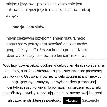
miejscu języków, i przez to ich znaczenie jest
całkowicie nieprzejrzyste dla laika, stanowi rodzaj
wyjątku.
… i poezja kierunków
Innym ciekawym przypomnieniem ‘naturalnego’
stanu rzeczy jest system określeń dla kierunków
geograficznych. Otóż w zachodniogrenlandzkim
rdzeń av- znaczy ‘północ’, ale ten sam rdzeń we
wschodniogrenlandzkim oznacza ‘południe’.
Woofla.pl używa plików cookies w celu optymalizacji korzystania
Pozostałe pokrewne nazwy kierunków (nie
ze strony, a także dostosowania jego zawartości do preferencji
wszystkie mają odpowiedniki) też są zamienione
użytkownika. Używa ich również w celu tworzenia anonimowych,
miejscami. Oczywiście wynika to stąd, że
zagregowanych statystyk, z wyłączeniem personalnej
pierwotne znaczenie tych słów odnosiło się do
identyfikacji użytkownika. To pomaga nam zrozumieć, w jaki
orientacji względnej – w stronę morza/lądu, w
sposób użytkownicy korzystają ze strony internetowej i pozwala
prawo idąc brzegiem/lewo idąc brzegiem.
ulepszać jej strukturę i zawartość.
Szczegóły
Akceptuj