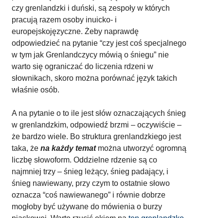
czy grenlandzki i duński, są zespoły w których
pracują razem osoby inuicko- i
europejskojęzyczne. Żeby naprawdę
odpowiedzieć na pytanie “czy jest coś specjalnego
w tym jak Grenlandczycy mówią o śniegu” nie
warto się ograniczać do liczenia rdzeni w
słownikach, skoro można porównać język takich
właśnie osób.
A na pytanie o to ile jest słów oznaczających śnieg
w grenlandzkim, odpowiedź brzmi – oczywiście –
że bardzo wiele. Bo struktura grenlandzkiego jest
taka, że
na każdy temat
można utworzyć ogromną
liczbę słowoform. Oddzielne rdzenie są co
najmniej trzy – śnieg leżący, śnieg padający, i
śnieg nawiewany, przy czym to ostatnie słowo
oznacza “coś nawiewanego” i równie dobrze
mogłoby być używane do mówienia o burzy