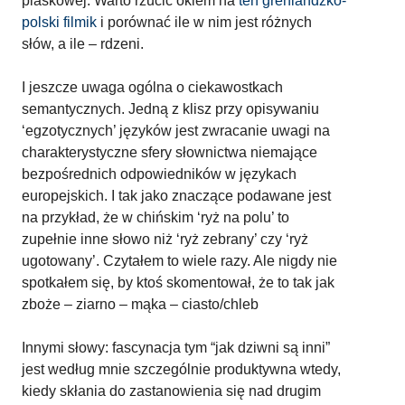
piaskowej. Warto rzucić okiem na
ten grenlandzko-
polski filmik
i porównać ile w nim jest różnych
słów, a ile – rdzeni.
I jeszcze uwaga ogólna o ciekawostkach
semantycznych. Jedną z klisz przy opisywaniu
‘egzotycznych’ języków jest zwracanie uwagi na
charakterystyczne sfery słownictwa niemające
bezpośrednich odpowiedników w językach
europejskich. I tak jako znaczące podawane jest
na przykład, że w chińskim ‘ryż na polu’ to
zupełnie inne słowo niż ‘ryż zebrany’ czy ‘ryż
ugotowany’. Czytałem to wiele razy. Ale nigdy nie
spotkałem się, by ktoś skomentował, że to tak jak
zboże – ziarno – mąka – ciasto/chleb
Innymi słowy: fascynacja tym “jak dziwni są inni”
jest według mnie szczególnie produktywna wtedy,
kiedy skłania do zastanowienia się nad drugim