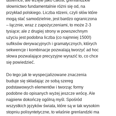
tasiemce, ale wzięte jako całość grenlandzkie
słownictwo fundamentalnie różni się od, na
przykład polskiego. Liczba rdzeni, czyli słów które
mogą stać samodzielnie, jest bardzo ograniczona
– łącznie, wraz z zapożyczeniami, to może 2-3
tysiące; ale z drugiej strony w powszechnym
użyciu jest podobna liczba (co najmniej 1500!)
sufiksów derywacyjnych i gramatycznych, których
sekwencje i kombinacje pozwalają tworzyć ad hoc
słowa pozwalające precyzyjne wyrazić to, co chce
się powiedzieć.
Do tego jak te wyspecjalizowane znaczenia
buduje się składając ze sobą szereg
podstawowych elementów i tworząc formy
podobne do opisanych wyżej jeszcze wrócę. Ale
najpierw dokończę ogólną myśl. Spośród
wszystkich języków świata, które są w tak wysokim
stopniu polisyntetyczne, to właśnie grenlandzki ma