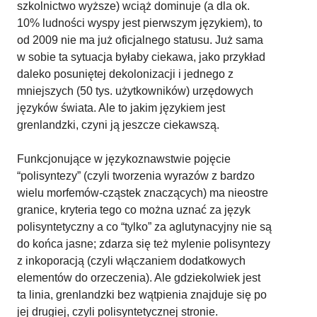
szkolnictwo wyższe) wciąż dominuje (a dla ok.
10% ludności wyspy jest pierwszym językiem), to
od 2009 nie ma już oficjalnego statusu. Już sama
w sobie ta sytuacja byłaby ciekawa, jako przykład
daleko posuniętej dekolonizacji i jednego z
mniejszych (50 tys. użytkowników) urzędowych
języków świata. Ale to jakim językiem jest
grenlandzki, czyni ją jeszcze ciekawszą.
Funkcjonujące w językoznawstwie pojęcie
“polisyntezy” (czyli tworzenia wyrazów z bardzo
wielu morfemów-cząstek znaczących) ma nieostre
granice, kryteria tego co można uznać za język
polisyntetyczny a co “tylko” za aglutynacyjny nie są
do końca jasne; zdarza się też mylenie polisyntezy
z inkoporacją (czyli włączaniem dodatkowych
elementów do orzeczenia). Ale gdziekolwiek jest
ta linia, grenlandzki bez wątpienia znajduje się po
jej drugiej, czyli polisyntetycznej stronie.