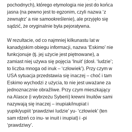
pochodnych), którego etymologia nie jest do końca
jasna (na pewno jest to egzonim, czyli nazwa ‘z
zewnątrz’ a nie samookreślenie), ale przyjęło się
sądzić, że oryginalnie była pejoratywna.
W rezultacie, od co najmniej kilkunastu lat w
kanadyjskim obiegu informacji, nazwa ‘Eskimo’ nie
funkcjonuje (tj. jej użycie jest piętnowane), a
zamiast niej używa się pojęcia ‘Inuit’ (dosł. ‘ludzie’;
to liczba mnoga od inuk – ‘człowiek’). Przy czym w
USA sytuacja przedstawia się inaczej – choć i tam
Eskimo wychodzi z użycia, to nie jest uważane za
jednoznacznie obraźliwe. Przy czym mieszkający
na Alasce (i wybrzeżu Syberii) krewni Inuitów sami
nazywają się inaczej – inupiak/inupiat i
yupik/yupiit ‘prawdziwi ludzie’ yu- ‘człowiek’ (ten
sam rdzeń co inu- w inuit i inupiat) i -pi
‘prawdziwy’.