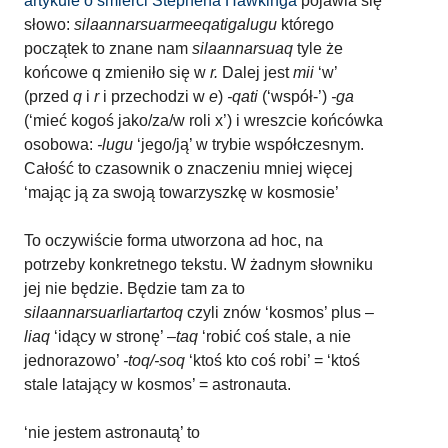
artykule o śmierci Stephena Hawkinga
pojawia się
słowo:
silaannarsuarmeeqatigalugu
którego
początek to znane nam
silaannarsuaq
tyle że
końcowe q zmieniło się w
r.
Dalej jest
mii
‘w’
(przed
q
i
r
i przechodzi w
e
)
-qati
(‘współ-’)
-ga
(‘mieć kogoś jako/za/w roli x’) i wreszcie końcówka
osobowa:
-lugu
‘jego/ją’ w trybie współczesnym.
Całość to czasownik o znaczeniu mniej więcej
‘mając ją za swoją towarzyszkę w kosmosie’
To oczywiście forma utworzona ad hoc, na
potrzeby konkretnego tekstu. W żadnym słowniku
jej nie będzie. Będzie tam za to
silaannarsuarliartartoq
czyli znów ‘kosmos’ plus –
liaq
‘idący w stronę’ –
taq
‘robić coś stale, a nie
jednorazowo’
-toq/-soq
‘ktoś kto coś robi’ = ‘ktoś
stale latający w kosmos’ = astronauta.
‘nie jestem astronautą’ to