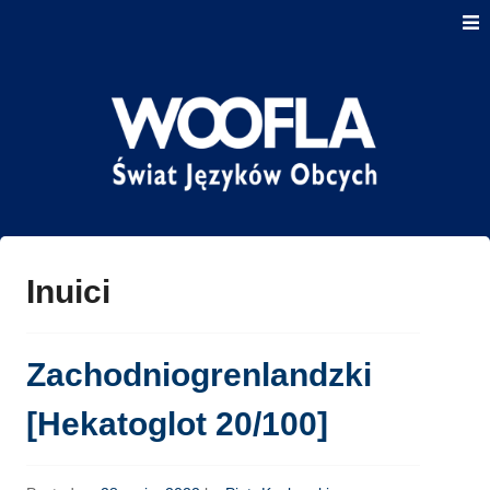
Skip
to
content
Serwis dotyczący języków obcych oraz ich nauki
Woofla Świat Języków
Obcych
Inuici
Zachodniogrenlandzki
[Hekatoglot 20/100]