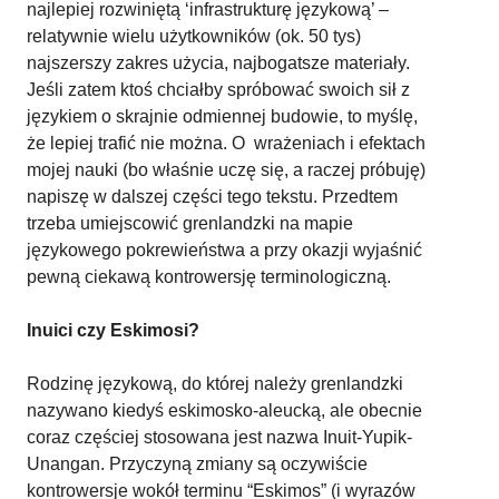
najlepiej rozwiniętą ‘infrastrukturę językową’ –
relatywnie wielu użytkowników (ok. 50 tys)
najszerszy zakres użycia, najbogatsze materiały.
Jeśli zatem ktoś chciałby spróbować swoich sił z
językiem o skrajnie odmiennej budowie, to myślę,
że lepiej trafić nie można. O wrażeniach i efektach
mojej nauki (bo właśnie uczę się, a raczej próbuję)
napiszę w dalszej części tego tekstu. Przedtem
trzeba umiejscowić grenlandzki na mapie
językowego pokrewieństwa a przy okazji wyjaśnić
pewną ciekawą kontrowersję terminologiczną.
Inuici czy Eskimosi?
Rodzinę językową, do której należy grenlandzki
nazywano kiedyś eskimosko-aleucką, ale obecnie
coraz częściej stosowana jest nazwa Inuit-Yupik-
Unangan. Przyczyną zmiany są oczywiście
kontrowersje wokół terminu “Eskimos” (i wyrazów