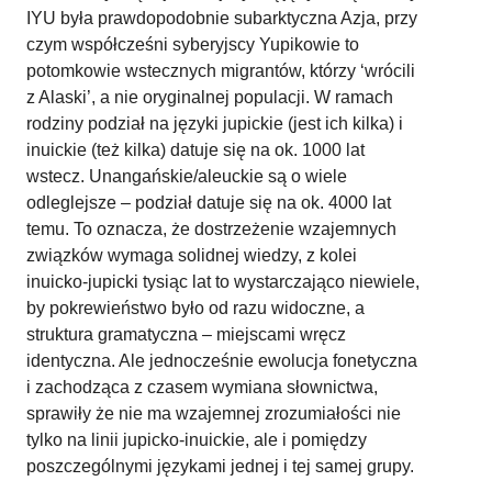
IYU była prawdopodobnie subarktyczna Azja, przy
czym współcześni syberyjscy Yupikowie to
potomkowie wstecznych migrantów, którzy ‘wrócili
z Alaski’, a nie oryginalnej populacji. W ramach
rodziny podział na języki jupickie (jest ich kilka) i
inuickie (też kilka) datuje się na ok. 1000 lat
wstecz. Unangańskie/aleuckie są o wiele
odleglejsze – podział datuje się na ok. 4000 lat
temu. To oznacza, że dostrzeżenie wzajemnych
związków wymaga solidnej wiedzy, z kolei
inuicko-jupicki tysiąc lat to wystarczająco niewiele,
by pokrewieństwo było od razu widoczne, a
struktura gramatyczna – miejscami wręcz
identyczna. Ale jednocześnie ewolucja fonetyczna
i zachodząca z czasem wymiana słownictwa,
sprawiły że nie ma wzajemnej zrozumiałości nie
tylko na linii jupicko-inuickie, ale i pomiędzy
poszczególnymi językami jednej i tej samej grupy.