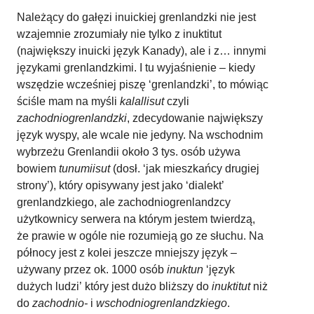
Należący do gałęzi inuickiej grenlandzki nie jest
wzajemnie zrozumiały nie tylko z inuktitut
(największy inuicki język Kanady), ale i z… innymi
językami grenlandzkimi. I tu wyjaśnienie – kiedy
wszędzie wcześniej piszę ‘grenlandzki’, to mówiąc
ściśle mam na myśli
kalallisut
czyli
zachodniogrenlandzki
, zdecydowanie największy
język wyspy, ale wcale nie jedyny. Na wschodnim
wybrzeżu Grenlandii około 3 tys. osób używa
bowiem
tunumiisut
(dosł. ‘jak mieszkańcy drugiej
strony’), który opisywany jest jako ‘dialekt’
grenlandzkiego, ale zachodniogrenlandzcy
użytkownicy serwera na którym jestem twierdzą,
że prawie w ogóle nie rozumieją go ze słuchu. Na
północy jest z kolei jeszcze mniejszy język –
używany przez ok. 1000 osób
inuktun
‘język
dużych ludzi’
który jest dużo bliższy do
inuktitut
niż
do
zachodnio-
i
wschodniogrenlandzkiego
.