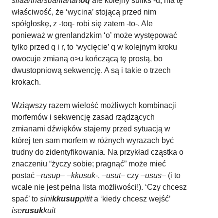
silaannarsuarliartart
oq
ale kolejny sufiks -u, ma tę
właściwość, że ‘wycina’ stojącą przed nim
spółgłoskę, z -toq- robi się zatem -to-. Ale
ponieważ w grenlandzkim ‘o’ może występować
tylko przed q i r, to ‘wycięcie’ q w kolejnym kroku
owocuje zmianą o>u kończącą tę prostą, bo
dwustopniową sekwencję. A są i takie o trzech
krokach.
Wziąwszy razem wielość możliwych kombinacji
morfemów i sekwencję zasad rządzących
zmianami dźwięków stajemy przed sytuacją w
której ten sam morfem w różnych wyrazach być
trudny do zidentyfikowania. Na przykład cząstka o
znaczeniu “życzy sobie; pragnąć” może mieć
postać –
rusup
– –
kkusuk
-, –
usut
– czy –
usus
– (i to
wcale nie jest pełna lista możliwości!). ‘Czy chcesz
spać’ to
sini
kkusup
pitit
a ‘kiedy chcesz wejść’
ise
rusuk
kuit