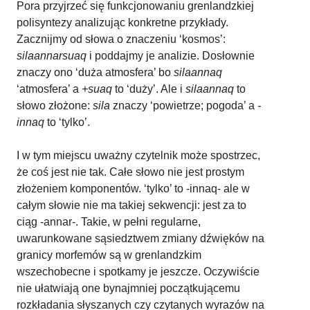
Pora przyjrzeć się funkcjonowaniu grenlandzkiej
polisyntezy analizując konkretne przykłady.
Zacznijmy od słowa o znaczeniu ‘kosmos’:
silaannarsuaq
i poddajmy je analizie. Dosłownie
znaczy ono ‘duża atmosfera’ bo
silaannaq
‘atmosfera’ a
+suaq
to ‘duży’. Ale i
silaannaq
to
słowo złożone:
sila
znaczy ‘powietrze; pogoda’ a
-
innaq
to ‘tylko’.
I w tym miejscu uważny czytelnik może spostrzec,
że coś jest nie tak. Całe słowo nie jest prostym
złożeniem komponentów. ‘tylko’ to -innaq- ale w
całym słowie nie ma takiej sekwencji: jest za to
ciąg -annar-. Takie, w pełni regularne,
uwarunkowane sąsiedztwem zmiany dźwięków na
granicy morfemów są w grenlandzkim
wszechobecne i spotkamy je jeszcze. Oczywiście
nie ułatwiają one bynajmniej początkującemu
rozkładania słyszanych czy czytanych wyrazów na