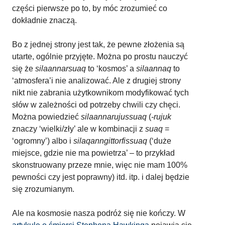
części pierwsze po to, by móc zrozumieć co
dokładnie znaczą.
Bo z jednej strony jest tak, że pewne złożenia są
utarte, ogólnie przyjęte. Można po prostu nauczyć
się że
silaannarsuaq
to ‘kosmos’ a
silaannaq
to
‘atmosfera’i nie analizować. Ale z drugiej strony
nikt nie zabrania użytkownikom modyfikować tych
słów w zależności od potrzeby chwili czy chęci.
Można powiedzieć
silaannarujussuaq
(
-rujuk
znaczy ‘wielki/zły’ ale w kombinacji z
suaq
=
‘ogromny’) albo i
silaqanngittorfissuaq
(‘duże
miejsce, gdzie nie ma powietrza’ – to przykład
skonstruowany przeze mnie, więc nie mam 100%
pewności czy jest poprawny) itd. itp. i dalej będzie
się zrozumianym.
Ale na kosmosie nasza podróż się nie kończy. W