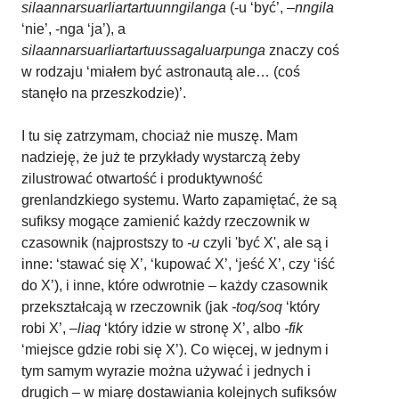
silaannarsuarliartartuunngilanga
(-u ‘być’, –
nngila
‘nie’, -nga ‘ja’), a
silaannarsuarliartartuussagaluarpunga
znaczy coś
w rodzaju ‘miałem być astronautą ale… (coś
stanęło na przeszkodzie)’.
I tu się zatrzymam, chociaż nie muszę. Mam
nadzieję, że już te przykłady wystarczą żeby
zilustrować otwartość i produktywność
grenlandzkiego systemu. Warto zapamiętać, że są
sufiksy mogące zamienić każdy rzeczownik w
czasownik (najprostszy to
-u
czyli 'być X', ale są i
inne: ‘stawać się X’, ‘kupować X’, ‘jeść X’, czy ‘iść
do X’), i inne, które odwrotnie – każdy czasownik
przekształcają w rzeczownik (jak
-toq/soq
‘który
robi X’, –
liaq
‘który idzie w stronę X’, albo
-fik
‘miejsce gdzie robi się X’). Co więcej, w jednym i
tym samym wyrazie można używać i jednych i
drugich – w miarę dostawiania kolejnych sufiksów