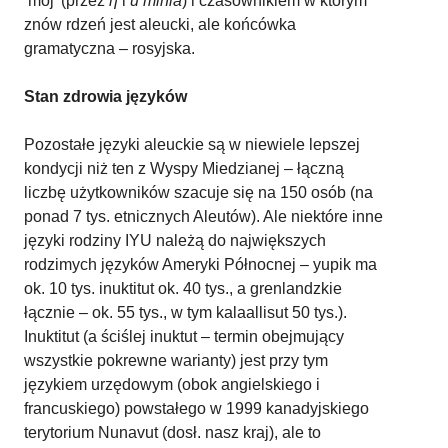
‘mój’ (przez
ƞ
i
u minia
) i czasownikiem w którym
znów rdzeń jest aleucki, ale końcówka
gramatyczna – rosyjska.
Stan zdrowia języków
Pozostałe języki aleuckie są w niewiele lepszej
kondycji niż ten z Wyspy Miedzianej – łączną
liczbę użytkowników szacuje się na 150 osób (na
ponad 7 tys. etnicznych Aleutów). Ale niektóre inne
języki rodziny IYU należą do największych
rodzimych języków Ameryki Północnej – yupik ma
ok. 10 tys. inuktitut ok. 40 tys., a grenlandzkie
łącznie – ok. 55 tys., w tym kalaallisut 50 tys.).
Inuktitut (a ściślej inuktut – termin obejmujący
wszystkie pokrewne warianty) jest przy tym
językiem urzędowym (obok angielskiego i
francuskiego) powstałego w 1999 kanadyjskiego
terytorium Nunavut (dosł. nasz kraj), ale to