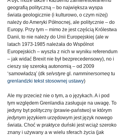
A być może także i każdemu zainteresowanemu
geografią polityczną – bo największa wyspa
świata geologicznie (i kulturowo, o czym niżej)
należy do Ameryki Północnej, ale politycznie – do
Europy. Przy tym – mimo że jest częścią Królestwa
Danii, to nie należy do Unii Europejskiej (ale w
latach 1973-1985 należała do Wspólnot
Europejskich – wyszła z nich w wyniku referendum
– jak widać Brexit nie był bezprecedensowy), no i
cieszy się szeroką autonomią – od 2009
‘samowładzą’ (dk
selvstyre
gl.
namminersorneq
tu
grenlandzki tekst stosownej ustawy
)
Ale my przecież nie o tym, a o językach. A i pod
tym względem Grenlandia zasługuje na uwagę. To
jedyny byt polityczny (prawie-państwo) w którym
jedynym
językiem urzędowym jest język nowego
świata. Choć w praktyce duński jest wciąż szeroko
znany i używany a w wielu sferach życia (jak