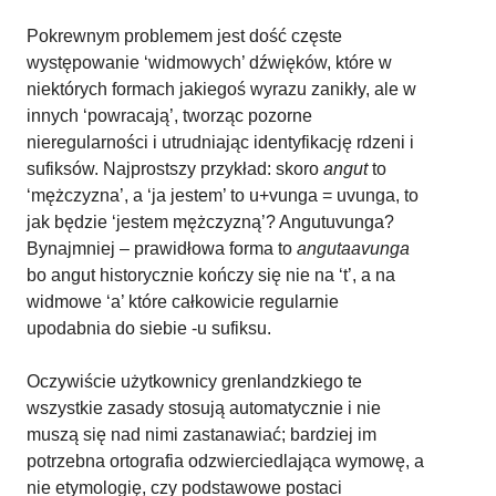
Pokrewnym problemem jest dość częste
występowanie ‘widmowych’ dźwięków, które w
niektórych formach jakiegoś wyrazu zanikły, ale w
innych ‘powracają’, tworząc pozorne
nieregularności i utrudniając identyfikację rdzeni i
sufiksów. Najprostszy przykład: skoro
angut
to
‘mężczyzna’, a ‘ja jestem’ to u+vunga = uvunga, to
jak będzie ‘jestem mężczyzną’? Angutuvunga?
Bynajmniej – prawidłowa forma to
angutaavunga
bo angut historycznie kończy się nie na ‘t’, a na
widmowe ‘a’ które całkowicie regularnie
upodabnia do siebie -u sufiksu.
Oczywiście użytkownicy grenlandzkiego te
wszystkie zasady stosują automatycznie i nie
muszą się nad nimi zastanawiać; bardziej im
potrzebna ortografia odzwierciedlająca wymowę, a
nie etymologię, czy podstawowe postaci