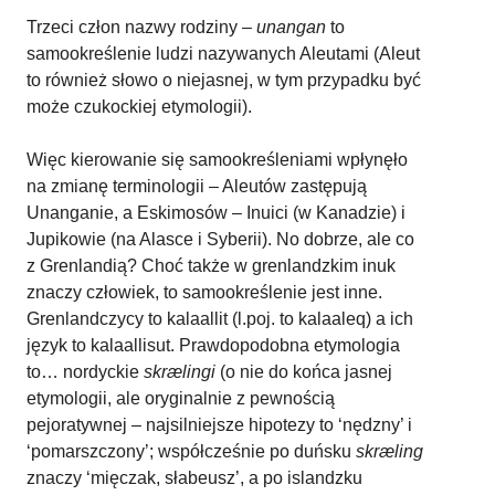
Trzeci człon nazwy rodziny –
unangan
to
samookreślenie ludzi nazywanych Aleutami (Aleut
to również słowo o niejasnej, w tym przypadku być
może czukockiej etymologii).
Więc kierowanie się samookreśleniami wpłynęło
na zmianę terminologii – Aleutów zastępują
Unanganie, a Eskimosów – Inuici (w Kanadzie) i
Jupikowie (na Alasce i Syberii). No dobrze, ale co
z Grenlandią? Choć także w grenlandzkim inuk
znaczy człowiek, to samookreślenie jest inne.
Grenlandczycy to kalaallit (l.poj. to kalaaleq) a ich
język to kalaallisut. Prawdopodobna etymologia
to… nordyckie
skrælingi
(o nie do końca jasnej
etymologii, ale oryginalnie z pewnością
pejoratywnej – najsilniejsze hipotezy to ‘nędzny’ i
‘pomarszczony’; współcześnie po duńsku
skræling
znaczy ‘mięczak, słabeusz’, a po islandzku