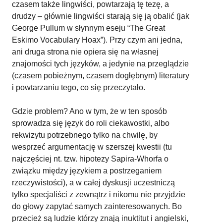
czasem także lingwiści, powtarzają tę tezę, a
drudzy – głównie lingwiści starają się ją obalić (jak
George Pullum w słynnym eseju “The Great
Eskimo Vocabulary Hoax”). Przy czym ani jedna,
ani druga strona nie opiera się na własnej
znajomości tych języków, a jedynie na przeglądzie
(czasem pobieżnym, czasem dogłębnym) literatury
i powtarzaniu tego, co się przeczytało.
Gdzie problem? Ano w tym, że w ten sposób
sprowadza się język do roli ciekawostki, albo
rekwizytu potrzebnego tylko na chwilę, by
wesprzeć argumentację w szerszej kwestii (tu
najczęściej nt. tzw. hipotezy Sapira-Whorfa o
związku między językiem a postrzeganiem
rzeczywistości), a w całej dyskusji uczestniczą
tylko specjaliści z zewnątrz i nikomu nie przyjdzie
do głowy zapytać samych zainteresowanych. Bo
przecież są ludzie którzy znają inuktitut i angielski,