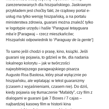
zarezerwowanych dla hiszpańskiego. Jaskrawym
przykładem jest choćby fakt, że rządowy portal e-
usług ma tylko wersję hiszpańską, a na portalu
ministerstwa zdrowia, guarani można znaleźć tylko
w logotypie urzędu i haśle “
Paraguai tetayguara
mba’e
[Paragwaj – rzecz mieszkańców;
Hiszpański odpowiednik to ‘
Paraguay de la gente
’]
To samo jeśli chodzi o prasę, kino, książki. Jeśli
guarani się pojawia, to gdzieś w tle, dla nadania
lokalnego kolorytu – jak w twórczości
najwybitniejszego paragwajskiego pisarza
Augusto Roa Bastosa, który pisał wyłącznie po
hiszpańsku, ale wplatając w tekst guaranizmy
(czasem z wyjaśnieniami, czasem nie). Do dziś,
kiedy pojawia się tłumaczenie “Mafaldy”, czy film z
dialogami w guarani (jak 7 Boxes / 7 cajas –
najbardziej kasowy film w historii kina