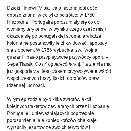
Dzięki filmowi “Misja” cała historia jest dość
dobrze znana, więc tylko pokrótce: w 1750
Hiszpania i Portugalia porozumiały się co do
wymiany terytoriów, w wyniku czego część misji
okazała się po portugalskiej stronie, a władze
kolonialne postanowiły je zlikwidować i spotkały
się z oporem. W 1756 wybuchła tzw. “wojna
guarani”, hasło przypisywane przywódcy oporu –
Sepe Tiaraju
Co ivi oguerecó iara
tj. "ta ziemia ma
już gospodarza" jest czasem przywoływane wśród
współczesnych brazylijskich obrońców praw
rdzennej ludności.
W tym epizodzie było kilka zwrotów akcji,
kolejnych traktatów zawieranych przez Hiszpanię i
Portugalię i unieważniających poprzednie
porozumienia, ale koniec końców oba kraje
wyrzuciły jezuitów ze swoich terytoriów i