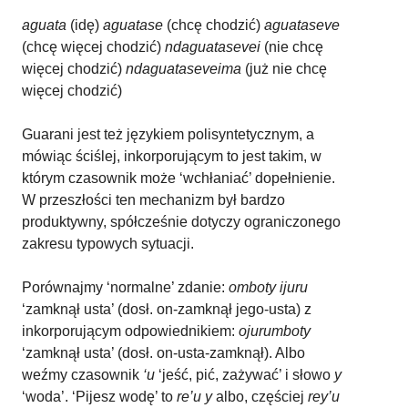
aguata
(idę)
aguatase
(chcę chodzić)
aguataseve
(chcę więcej chodzić)
ndaguatasevei
(nie chcę
więcej chodzić)
ndaguataseveima
(już nie chcę
więcej chodzić)
Guarani jest też językiem polisyntetycznym, a
mówiąc ściślej, inkorporującym to jest takim, w
którym czasownik może ‘wchłaniać’ dopełnienie.
W przeszłości ten mechanizm był bardzo
produktywny, spółcześnie dotyczy ograniczonego
zakresu typowych sytuacji.
Porównajmy ‘normalne’ zdanie:
omboty ijuru
‘zamknął usta’ (dosł. on-zamknął jego-usta) z
inkorporującym odpowiednikiem:
ojurumboty
‘zamknął usta’ (dosł. on-usta-zamknął). Albo
weźmy czasownik
‘u
‘jeść, pić, zażywać’ i słowo
y
‘woda’. ‘Pijesz wodę’ to
re’u y
albo, częściej
rey’u