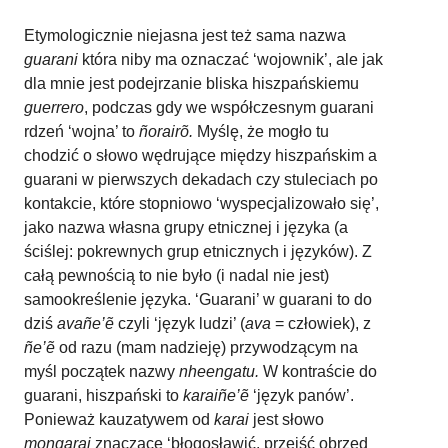
Etymologicznie niejasna jest też sama nazwa
guarani
która niby ma oznaczać ‘wojownik’, ale jak
dla mnie jest podejrzanie bliska hiszpańskiemu
guerrero
, podczas gdy we współczesnym guarani
rdzeń ‘wojna’ to
ñorairõ.
Myślę, że mogło tu
chodzić o słowo wędrujące między hiszpańskim a
guarani w pierwszych dekadach czy stuleciach po
kontakcie, które stopniowo ‘wyspecjalizowało się’,
jako nazwa własna grupy etnicznej i języka (a
ściślej: pokrewnych grup etnicznych i języków). Z
całą pewnością to nie było (i nadal nie jest)
samookreślenie języka. ‘Guarani’ w guarani to do
dziś
avañe’ẽ
czyli ‘język ludzi’ (
ava
= człowiek), z
ñe’ẽ
od razu (mam nadzieję) przywodzącym na
myśl początek nazwy
nheengatu.
W kontraście do
guarani, hiszpański to
karaiñe’ẽ
‘język panów’.
Ponieważ kauzatywem od
karai
jest
słowo
mongarai
znaczące ‘błogosławić, przejść obrzęd