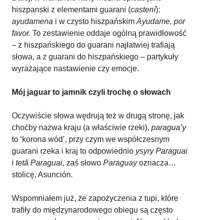
hiszpanski z elementami guarani (
castení
):
ayudamena
i w czysto hiszpańskim
Ayudame, por
favor.
To zestawienie oddaje ogólną prawidłowość
– z hiszpańskiego do guarani najłatwiej trafiają
słowa, a z guarani do hiszpańskiego – partykuły
wyrażające nastawienie czy emocje.
Mój jaguar to jamnik czyli trochę o słowach
Oczywiście słowa wędrują też w drugą stronę, jak
choćby nazwa kraju (a właściwie rzeki),
paragua’y
to ‘korona wód’, przy czym we współczesnym
guarani rzeka i kraj to odpowiednio
ysyry Paraguai
i
tetã Paraguai
, zaś słowo
Paraguay
oznacza…
stolicę, Asunción.
Wspomniałem już, że zapożyczenia z tupi, które
trafiły do międzynarodowego obiegu
są często