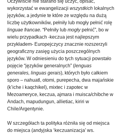
Oczywiście nie starano się uczyć, opisać,
wykorzystać w ewangelizacji
wszystkich
lokalnych
języków, a jedynie te które ze względu na dużą
liczbę użytkowników, pełniły lub mogły pełnić rolę
linguae francae.
“Pełniły lub
mogły
pełnić”, bo w
wielu przypadkach -keczua jest najlepszym
przykładem- Europejczycy znacznie rozszerzyli
geograficzny zasięg użycia poszczególnych
języków. W odniesieniu do tych sytuacji powstało
pojęcie “języków generalnych” (
lenguas
generales, linguas gerais
), których było całkiem
sporo – nahuatl, otomi, purepecha, dwa majańskie
(k’iche i kaqchikel), mixtec i zapotec w
Mezoameryce, keczua, ajmara i muisca/chibche w
Andach, mapudungun, allietiac, kiriri w
Chile/Argentynie.
W szczegółach ta polityka różniła się od miejsca
do miejsca (andyjska ‘keczuanizacja’ ws.