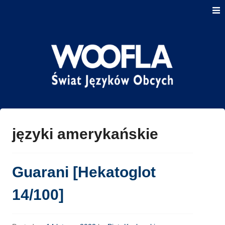
Skip
to
content
Serwis dotyczący języków obcych oraz ich nauki
Woofla Świat Języków
Obcych
języki amerykańskie
Guarani [Hekatoglot
14/100]