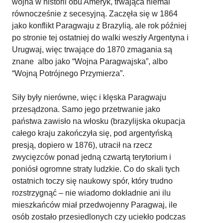
wojna w historii obu Ameryk, trwająca niemal
równocześnie z secesyjną. Zaczęła się w 1864
jako konflikt Paragwaju z Brazylią, ale rok później
po stronie tej ostatniej do walki weszły Argentyna i
Urugwaj, więc trwające do 1870 zmagania są
znane albo jako “Wojna Paragwajska”, albo
“Wojną Potrójnego Przymierza”.
Siły były nierówne, więc i klęska Paragwaju
przesądzona. Samo jego przetrwanie jako
państwa zawisło na włosku (brazylijska okupacja
całego kraju zakończyła się, pod argentyńską
presją, dopiero w 1876), utracił na rzecz
zwycięzców ponad jedną czwartą terytorium i
poniósł ogromne straty ludzkie. Co do skali tych
ostatnich toczy się naukowy spór, który trudno
rozstrzygnąć – nie wiadomo dokładnie ani ilu
mieszkańców miał przedwojenny Paragwaj, ile
osób zostało przesiedlonych czy uciekło podczas