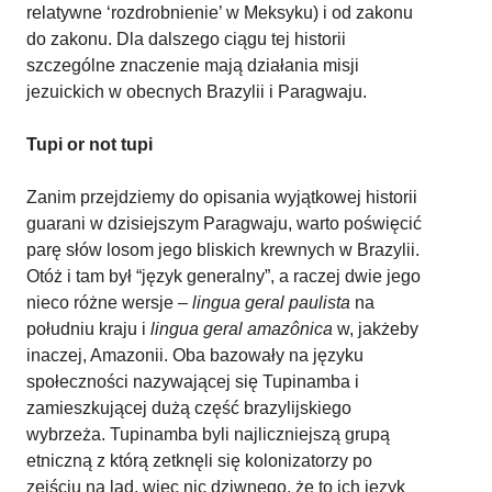
relatywne ‘rozdrobnienie’ w Meksyku) i od zakonu
do zakonu. Dla dalszego ciągu tej historii
szczególne znaczenie mają działania misji
jezuickich w obecnych Brazylii i Paragwaju.
Tupi or not tupi
Zanim przejdziemy do opisania wyjątkowej historii
guarani w dzisiejszym Paragwaju, warto poświęcić
parę słów losom jego bliskich krewnych w Brazylii.
Otóż i tam był “język generalny”, a raczej dwie jego
nieco różne wersje –
lingua geral paulista
na
południu kraju i
lingua geral
amazônica
w, jakżeby
inaczej, Amazonii. Oba bazowały na języku
społeczności nazywającej się Tupinamba i
zamieszkującej dużą część brazylijskiego
wybrzeża. Tupinamba byli najliczniejszą grupą
etniczną z którą zetknęli się kolonizatorzy po
zejściu na ląd, więc nic dziwnego, że to ich język