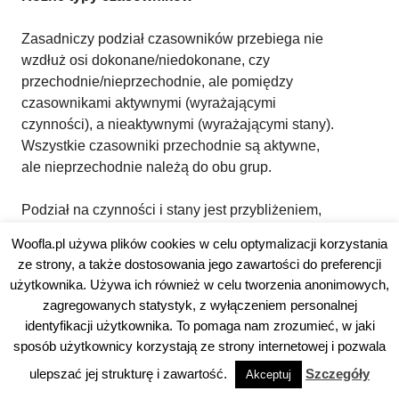
Zasadniczy podział czasowników przebiega nie
wzdłuż osi dokonane/niedokonane, czy
przechodnie/nieprzechodnie, ale pomiędzy
czasownikami aktywnymi (wyrażającymi
czynności), a nieaktywnymi (wyrażającymi stany).
Wszystkie czasowniki przechodnie są aktywne,
ale nieprzechodnie należą do obu grup.
Podział na czynności i stany jest przybliżeniem,
‘pamiętać’, ‘kłamać’ czy ‘zapomnieć’ to czasowniki
Woofla.pl używa plików cookies w celu optymalizacji korzystania
nieaktywne, a ‘spać’ czy ‘wiedzieć’ – aktywne,
ze strony, a także dostosowania jego zawartości do preferencji
więc nie zawsze przynależność do konkretnej
użytkownika. Używa ich również w celu tworzenia anonimowych,
grupy jest oczywista, ale co do zasady chodzi o
zagregowanych statystyk, z wyłączeniem personalnej
kontrast między:
identyfikacji użytkownika. To pomaga nam zrozumieć, w jaki
sposób użytkownicy korzystają ze strony internetowej i pozwala
aguata
‘idę, chodzę/szedłem’
remba’abo
ulepszać jej strukturę i zawartość.
Szczegóły
Akceptuj
‘pracujesz/pracowałeś’
oke
‘śpi/spał’ i
ropepurahei