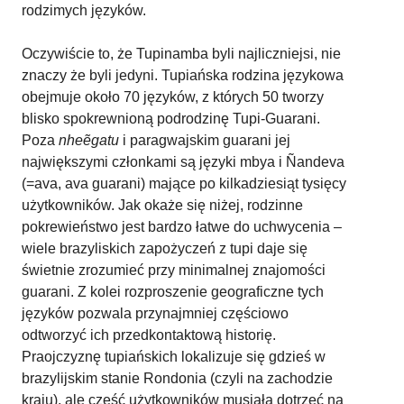
rodzimych języków.
Oczywiście to, że Tupinamba byli najliczniejsi, nie
znaczy że byli jedyni. Tupiańska rodzina językowa
obejmuje około 70 języków, z których 50 tworzy
blisko spokrewnioną podrodzinę Tupi-Guarani.
Poza
nheẽgatu
i paragwajskim guarani jej
największymi członkami są języki mbya i Ñandeva
(=ava, ava guarani) mające po kilkadziesiąt tysięcy
użytkowników. Jak okaże się niżej, rodzinne
pokrewieństwo jest bardzo łatwe do uchwycenia –
wiele brazyliskich zapożyczeń z tupi daje się
świetnie zrozumieć przy minimalnej znajomości
guarani. Z kolei rozproszenie geograficzne tych
języków pozwala przynajmniej częściowo
odtworzyć ich przedkontaktową historię.
Praojczyznę tupiańskich lokalizuje się gdzieś w
brazylijskim stanie Rondonia (czyli na zachodzie
kraju), ale część użytkowników musiała dotrzeć na