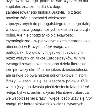
użytkowników jego ‘potomka’ sam
tupi antigo
ma
kapitalne znaczenie dla każdego
zainteresowanego historią Brazylii. To z tego
bowiem źródła pochodzi większość
zapożyczanych do portugalskiego (a z niego dalej
w świat) nazw geograficznych, określeń zwierząt i
roślin. Ale nie chodzi tylko o ciekawostki
etymologiczne – w pierwszym okresie europejskiej
obecności w Brazylii to
tupi antigo
, a nie
portugalski, był głównym językiem używanym
przez wszystkich, także Europejczyków. W nim
ewangelizowano, w nim pisano dzieła literackie. I
ten “pierwszy okres” to nie jakieś dziesięciolecia,
ale prawie połowa historii pokontaktowej historii
Brazylii – szacuje się, że jeszcze w połowie XVIII
wieku (czyli po dwustu pięćdziesięciu latach)
tupi
antigo
był w szerokim użyciu. Nie dziwi zatem, że
we współczesnej Brazylii więcej osób uczy się
tupi
antigo
, niż któregokolwiek z wciąż używanych