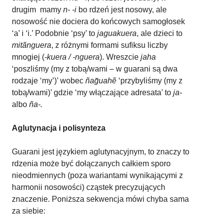
drugim mamy
n- -i
bo rdzeń jest nosowy, ale
nosowość nie dociera do końcowych samogłosek
‘a’ i ‘i.’ Podobnie ‘psy’ to
jaguakuera
, ale dzieci to
mitãnguera
, z różnymi formami sufiksu liczby
mnogiej (
-kuera / -nguera
). Wreszcie
jaha
‘poszliśmy (my z tobą/wami – w guarani są dwa
rodzaje ‘my’)’ wobec
ñag̃uahẽ
‘przybyliśmy (my z
tobą/wami)’ gdzie ‘my włączające adresata’ to
ja-
albo
ña-.
Aglutynacja i polisynteza
Guarani jest językiem aglutynacyjnym, to znaczy to
rdzenia może być dołączanych całkiem sporo
nieodmiennych (poza wariantami wynikającymi z
harmonii nosowości) cząstek precyzujących
znaczenie. Poniższa sekwencja mówi chyba sama
za siebie: