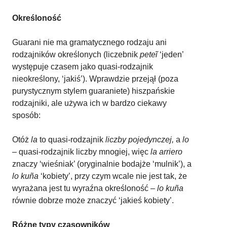
Określoność
Guarani nie ma gramatycznego rodzaju ani
rodzajników określonych (liczebnik
peteĩ
‘jeden’
występuje czasem jako quasi-rodzajnik
nieokreślony, ‘jakiś’). Wprawdzie przejął (poza
purystycznym stylem guaraniete) hiszpańskie
rodzajniki, ale używa ich w bardzo ciekawy
sposób:
Otóż
la
to quasi-rodzajnik
liczby pojedynczej,
a
lo
–
quasi-rodzajnik liczby mnogiej, więc
la arriero
znaczy ‘wieśniak’ (oryginalnie bodajże ‘mulnik’), a
lo kuña
‘kobiety’, przy czym wcale nie jest tak, że
wyrażana jest tu wyraźna określoność –
lo kuña
równie dobrze może znaczyć ‘jakieś kobiety’.
Różne typy czasowników