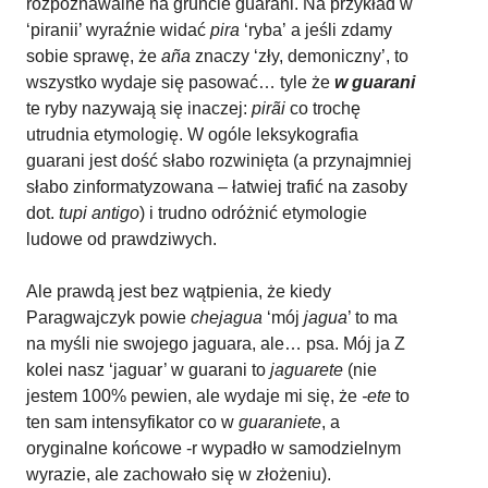
rozpoznawalne na gruncie guarani. Na przykład w
‘piranii’ wyraźnie widać
pira
‘ryba’
a jeśli zdamy
sobie sprawę, że
aña
znaczy ‘zły, demoniczny’, to
wszystko wydaje się pasować… tyle że
w guarani
te ryby nazywają się inaczej:
pirãi
co trochę
utrudnia etymologię. W ogóle leksykografia
guarani jest dość słabo rozwinięta (a przynajmniej
słabo zinformatyzowana – łatwiej trafić na zasoby
dot.
tupi antigo
) i trudno odróżnić etymologie
ludowe od prawdziwych.
Ale prawdą jest bez wątpienia, że kiedy
Paragwajczyk powie
chejagua
‘mój
jagua
’ to ma
na myśli nie swojego jaguara, ale… psa. Mój ja Z
kolei nasz ‘jaguar’ w guarani to
jaguarete
(nie
jestem 100% pewien, ale wydaje mi się, że
-ete
to
ten sam intensyfikator co w
guaraniete
, a
oryginalne końcowe -r wypadło w samodzielnym
wyrazie, ale zachowało się w złożeniu).