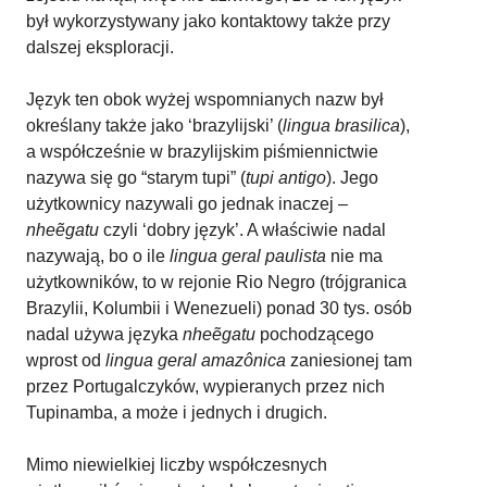
był wykorzystywany jako kontaktowy także przy
dalszej eksploracji.
Język ten obok wyżej wspomnianych nazw był
określany także jako ‘brazylijski’ (
lingua brasilica
),
a współcześnie w brazylijskim piśmiennictwie
nazywa się go “starym tupi” (
tupi antigo
). Jego
użytkownicy nazywali go jednak inaczej –
nheẽgatu
czyli ‘dobry język’. A właściwie nadal
nazywają, bo o ile
lingua geral paulista
nie ma
użytkowników, to w rejonie Rio Negro (trójgranica
Brazylii, Kolumbii i Wenezueli) ponad 30 tys. osób
nadal używa języka
nheẽgatu
pochodzącego
wprost od
lingua geral
amazônica
zaniesionej tam
przez Portugalczyków, wypieranych przez nich
Tupinamba, a może i jednych i drugich.
Mimo niewielkiej liczby współczesnych