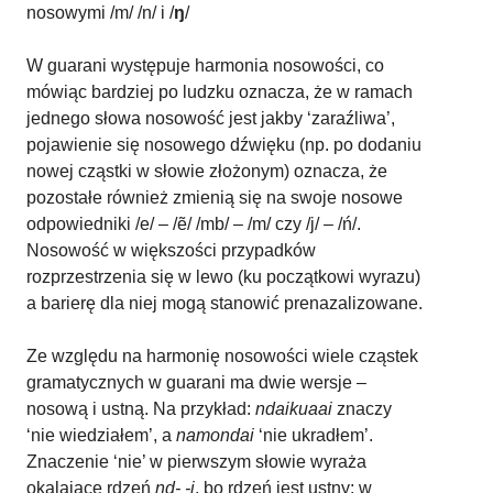
nosowymi /m/ /n/ i /
ŋ
/
W guarani występuje harmonia nosowości, co
mówiąc bardziej po ludzku oznacza, że w ramach
jednego słowa nosowość jest jakby ‘zaraźliwa’,
pojawienie się nosowego dźwięku (np. po dodaniu
nowej cząstki w słowie złożonym) oznacza, że
pozostałe również zmienią się na swoje nosowe
odpowiedniki /e/ – /ẽ/ /mb/ – /m/ czy /j/ – /ń/.
Nosowość w większości przypadków
rozprzestrzenia się w lewo (ku początkowi wyrazu)
a barierę dla niej mogą stanowić prenazalizowane.
Ze względu na harmonię nosowości wiele cząstek
gramatycznych w guarani ma dwie wersje –
nosową i ustną. Na przykład:
ndaikuaai
znaczy
‘nie wiedziałem’, a
namondai
‘nie ukradłem’.
Znaczenie ‘nie’ w pierwszym słowie wyraża
okalające rdzeń
nd- -i
, bo rdzeń jest ustny; w