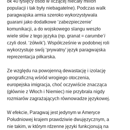
ok 40 tysięcy osób w liczącej niecały milion
populacji i tak były niebagatelne). Podczas walk
paragwajska armia szeroko wykorzystywała
guarani jako dodatkowe ‘zabezpieczenie’
komunikacji, a do wojskowego slangu weszło
wiele słów z tego języka (np. granat =
carumbe’i
czyli dosł. ‘żółwik’). Współcześnie w podobnej roli
wykorzystuje swój ‘prywatny’ język paragwajska
reprezentacja piłkarska.
Ze względu na powojenną dewastację i izolację
geograficzną wśród wrogiego otoczenia,
europejska imigracja, choć oczywiście znacząca
(głównie z Włoch i Niemiec) nie przybrała nigdy
rozmiarów zagrażających równowadze językowej.
W efekcie, Paragwaj jest jedynym w Ameryce
Południowej krajem prawdziwie dwujęzycznym, a
nie takim, w którym rdzenne języki funkcjonują na