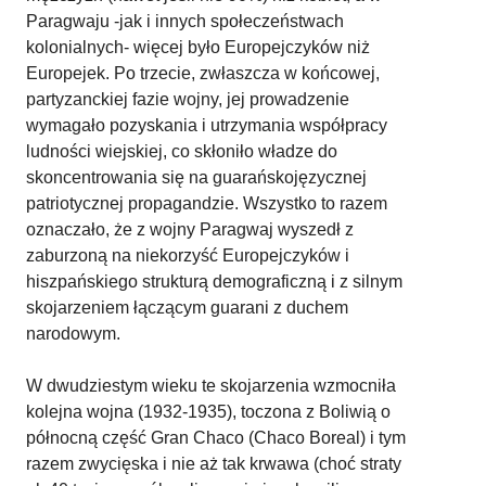
Paragwaju -jak i innych społeczeństwach
kolonialnych- więcej było Europejczyków niż
Europejek. Po trzecie, zwłaszcza w końcowej,
partyzanckiej fazie wojny, jej prowadzenie
wymagało pozyskania i utrzymania współpracy
ludności wiejskiej, co skłoniło władze do
skoncentrowania się na guarańskojęzycznej
patriotycznej propagandzie. Wszystko to razem
oznaczało, że z wojny Paragwaj wyszedł z
zaburzoną na niekorzyść Europejczyków i
hiszpańskiego strukturą demograficzną i z silnym
skojarzeniem łączącym guarani z duchem
narodowym.
W dwudziestym wieku te skojarzenia wzmocniła
kolejna wojna (1932-1935), toczona z Boliwią o
północną część Gran Chaco (Chaco Boreal) i tym
razem zwycięska i nie aż tak krwawa (choć straty