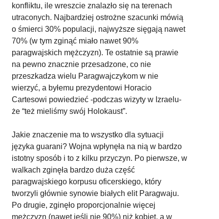
konfliktu, ile wreszcie znalazło się na terenach
utraconych. Najbardziej ostrożne szacunki mówią
o śmierci 30% populacji, najwyższe sięgają nawet
70% (w tym zginąć miało nawet 90%
paragwajskich mężczyzn). Te ostatnie są prawie
na pewno znacznie przesadzone, co nie
przeszkadza wielu Paragwajczykom w nie
wierzyć, a byłemu prezydentowi Horacio
Cartesowi powiedzieć -podczas wizyty w Izraelu-
że “też mieliśmy swój Holokaust”.
Jakie znaczenie ma to wszystko dla sytuacji
języka guarani? Wojna wpłynęła na nią w bardzo
istotny sposób i to z kilku przyczyn. Po pierwsze, w
walkach zginęła bardzo duża część
paragwajskiego korpusu oficerskiego, który
tworzyli głównie synowie białych elit Paragwaju.
Po drugie, zginęło proporcjonalnie więcej
mężczyzn (nawet jeśli nie 90%) niż kobiet, a w