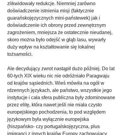
zlikwidowały redukcje. Niemniej zarówno
doświadczenie istnienia misji (faktycznie
guarańskojęzycznych mini-państewek) jak i
doświadczenie ich obrony przed zewnętrznym
zagrożeniem, mniejsza że ostatecznie nieudanej,
skoro można było odejść w głąb lasu, wywarły
duży wpływ na kształtowanie się lokalnej
tożsamości.
Ale decydujący zwrot nastąpił dużo później. Do lat
60-tych XIX wieku nic nie odróżniało Paragwaju
od krajów sąsiednich. Wieś mówiła na ogół w
rdzennych językach, ale państwo, wszystkie jego
instytucje i cała sfera publiczna były zdominowane
przez elitę, która nawet jeśli nie miała czysto
europejskiego pochodzenia, to pod względem
językowym była wyłącznie europejska
(hiszpańsko- czy portugalskojęzyczna, plus
imigranci z innych krajów Europy zachowujący