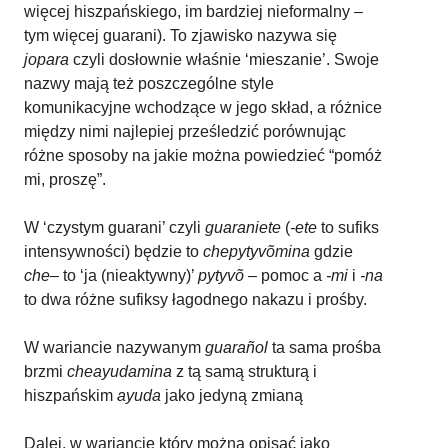
więcej hiszpańskiego, im bardziej nieformalny –
tym więcej guarani). To zjawisko nazywa się
jopara
czyli dosłownie właśnie ‘mieszanie’. Swoje
nazwy mają też poszczególne style
komunikacyjne wchodzące w jego skład, a różnice
między nimi najlepiej prześledzić porównując
różne sposoby na jakie można powiedzieć “pomóż
mi, proszę”.
W ‘czystym guarani’ czyli
guaraniete
(
-ete
to sufiks
intensywności) będzie to
chepytyvõmina
gdzie
che
– to ‘ja (nieaktywny)’
pytyvõ
– pomoc a
-mi
i
-na
to dwa różne sufiksy łagodnego nakazu i prośby.
W wariancie nazywanym
guarañol
ta sama prośba
brzmi
cheayudamina
z tą samą strukturą i
hiszpańskim
ayuda
jako jedyną zmianą
Dalej, w wariancie który można opisać jako