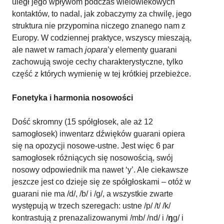
uległ jego wpływom podczas wielowiekowych
kontaktów, to nadal, jak zobaczymy za chwilę, jego
struktura nie przypomina niczego znanego nam z
Europy. W codziennej praktyce, wszyscy mieszają,
ale nawet w ramach
jopara
’y elementy guarani
zachowują swoje cechy charakterystyczne, tylko
część z których wymienię w tej krótkiej przebieżce.
Fonetyka i harmonia nosowości
Dość skromny (15 spółgłosek, ale aż 12
samogłosek) inwentarz dźwięków guarani opiera
się na opozycji nosowe-ustne. Jest więc 6 par
samogłosek różniących się nosowością, swój
nosowy odpowiednik ma nawet ‘y’. Ale ciekawsze
jeszcze jest co dzieje się ze spółgłoskami – otóż w
guarani nie ma /d/, /b/ i /g/, a wszystkie zwarte
występują w trzech szeregach: ustne /p/ /t/ /k/
kontrastują z prenazalizowanymi /mb/ /nd/ i /
ŋ
g/ i